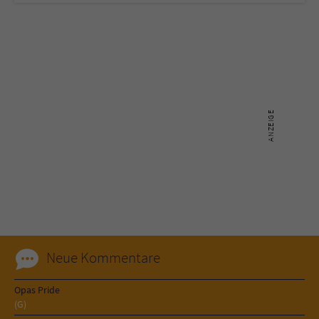
Name
tx_pwcomments_ahash
Anbieter
Literatur-Couch Medien GmbH & Co. KG
Laufzeit
1 Jahr
Zweck
Cookie für Kommentare einzelner Buchtitel
Name
fe_typo_user
Anbieter
Literatur-Couch Medien GmbH & Co. KG
Laufzeit
Session
Neue Kommentare
Dieses Cookie gewährleistet die
Opas Pride
Kommunikation der Webseite mit dem
(G)
Zweck
Benutzer. Es wird benötigt um z. B. den