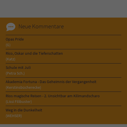
Sicherheitscode des Kontaktformulars zu
überprüfen.
Neue Kommentare
Opas Pride
(G)
Rico, Oskar und die Tieferschatten
(Katz)
Schule mit Juli
(Petra Sch.)
Akademia Fortuna - Das Geheimnis der Vergangenheit
(Kerstinsbücherecke)
Rios magische Reisen - 2. Unsichtbar am Kilimandscharo
(Lissi Filibuster)
Weg in die Dunkelheit
(WEHSER)