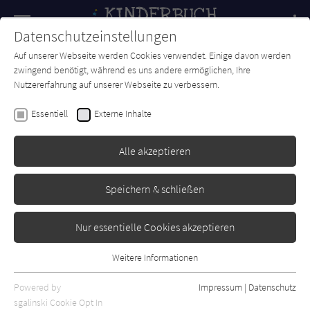
Navigation
Datenschutzeinstellungen
Couch
wechse
Auf unserer Webseite werden Cookies verwendet. Einige davon werden
Forum
Charts
Newsletter
SUCHE
zwingend benötigt, während es uns andere ermöglichen, Ihre
Nutzererfahrung auf unserer Webseite zu verbessern.
Kinderbuch-Couch.de
Verlage
Edition Bracklo
Essentiell
Externe Inhalte
Edition Bracklo
Alle akzeptieren
Sortierung:
Speichern & schließen
Standard
Nur essentielle Cookies akzeptieren
Alle Themen anzeigen
Weitere Informationen
Essentiell
Alle Kategorien anzeigen
Essentielle Cookies werden für grundlegende Funktionen der
Powered by
Impressum
|
Datenschutz
Alle Altersgruppen anzeigen
Webseite benötigt. Dadurch ist gewährleistet, dass die Webseite
sgalinski Cookie Opt In