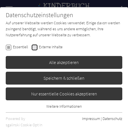
Navigation
Datenschutzeinstellungen
Couch
wechse
Auf unserer Webseite werden Cookies verwendet. Einige davon werden
Forum
Charts
Newsletter
SUCHE
zwingend benötigt, während es uns andere ermöglichen, Ihre
Nutzererfahrung auf unserer Webseite zu verbessern.
Kinderbuch-Couch.de
Autor*in
Christian Roether
Essentiell
Externe Inhalte
Christian Roether
Alle akzeptieren
…
Speichern & schließen
Nur essentielle Cookies akzeptieren
Sortierung:
Weitere Informationen
Essentiell
Standard
Essentielle Cookies werden für grundlegende Funktionen der
Powered by
Impressum
|
Datenschutz
Webseite benötigt. Dadurch ist gewährleistet, dass die Webseite
sgalinski Cookie Opt In
Alle Themen anzeigen