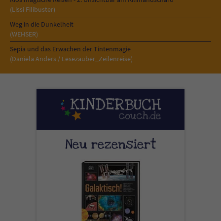
Sicherheitscode des Kontaktformulars zu
(Lissi Filibuster)
überprüfen.
Weg in die Dunkelheit
(WEHSER)
Sepia und das Erwachen der Tintenmagie
(Daniela Anders / Lesezauber_Zeilenreise)
Neu rezensiert