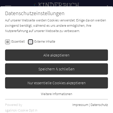
Navigation
Datenschutzeinstellungen
Couch
wechse
Auf unserer Webseite werden Cookies verwendet. Einige davon werden
Forum
Charts
Newsletter
SUCHE
zwingend benötigt, während es uns andere ermöglichen, Ihre
Nutzererfahrung auf unserer Webseite zu verbessern.
Kinderbuch-Couch.de
Autor*in
Kazumi Yumoto
Essentiell
Externe Inhalte
Kazumi Yumoto
Alle akzeptieren
Sortierung:
Speichern & schließen
Standard
Nur essentielle Cookies akzeptieren
Alle Themen anzeigen
Weitere Informationen
Essentiell
Alle Kategorien anzeigen
Essentielle Cookies werden für grundlegende Funktionen der
Powered by
Impressum
|
Datenschutz
Alle Altersgruppen anzeigen
Webseite benötigt. Dadurch ist gewährleistet, dass die Webseite
sgalinski Cookie Opt In