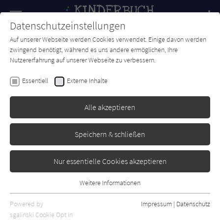
Navigation
Datenschutzeinstellungen
Couch
wechse
Auf unserer Webseite werden Cookies verwendet. Einige davon werden
Forum
Charts
Newsletter
SUCHE
zwingend benötigt, während es uns andere ermöglichen, Ihre
Nutzererfahrung auf unserer Webseite zu verbessern.
Kinderbuch-Couch.de
Autor*in
Susanne Straßer
Essentiell
Externe Inhalte
Susanne Straßer
Alle akzeptieren
Sortierung:
Speichern & schließen
Standard
Nur essentielle Cookies akzeptieren
Alle Themen anzeigen
Weitere Informationen
Essentiell
Alle Kategorien anzeigen
Essentielle Cookies werden für grundlegende Funktionen der
Powered by
Impressum
|
Datenschutz
Alle Altersgruppen anzeigen
Webseite benötigt. Dadurch ist gewährleistet, dass die Webseite
sgalinski Cookie Opt In