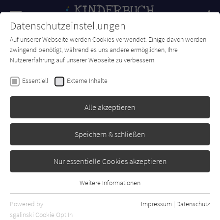
Navigation
Datenschutzeinstellungen
Couch
wechse
Auf unserer Webseite werden Cookies verwendet. Einige davon werden
Forum
Charts
Newsletter
SUCHE
zwingend benötigt, während es uns andere ermöglichen, Ihre
Nutzererfahrung auf unserer Webseite zu verbessern.
Kinderbuch-Couch.de
Autor*in
Sabine Städing
Essentiell
Externe Inhalte
Sabine Städing
Alle akzeptieren
Sortierung:
Speichern & schließen
Standard
Nur essentielle Cookies akzeptieren
Alle Themen anzeigen
Weitere Informationen
Essentiell
Alle Kategorien anzeigen
Essentielle Cookies werden für grundlegende Funktionen der
Powered by
Impressum
|
Datenschutz
Alle Altersgruppen anzeigen
Webseite benötigt. Dadurch ist gewährleistet, dass die Webseite
sgalinski Cookie Opt In