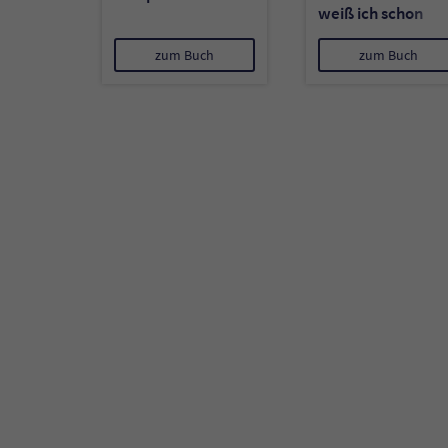
weiß ich schon
über unsere Erde
zum Buch
zum Buch