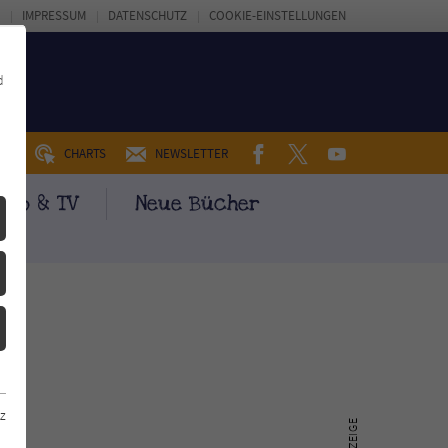
IMPRESSUM
DATENSCHUTZ
COOKIE-EINSTELLUNGEN
d
FACEBOOK
TWITTER
YOUTUBE
UM
CHARTS
NEWSLETTER
ino & TV
Neue Bücher
z