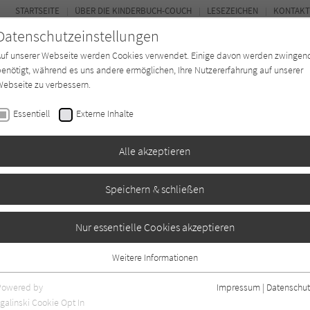
STARTSEITE
ÜBER DIE KINDERBUCH-COUCH
LESEZEICHEN
KONTAKT
Datenschutzeinstellungen
Auf unserer Webseite werden Cookies verwendet. Einige davon werden zwingen
enötigt, während es uns andere ermöglichen, Ihre Nutzererfahrung auf unserer
ebseite zu verbessern.
FOR
Essentiell
Externe Inhalte
Autor*in
Verlage
Magazin
K
Alle akzeptieren
Speichern & schließen
Nur essentielle Cookies akzeptieren
Weitere Informationen
Essentiell
Essentielle Cookies werden für grundlegende Funktionen der Webseite
Powered by
Impressum
|
Datenschut
benötigt. Dadurch ist gewährleistet, dass die Webseite einwandfrei
nur rezensierte Titel anzeigen
galinski Cookie Opt In