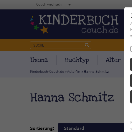
Couch wechseln
b
W
Thema
Buchtyp
Alter
Kinderbuch-Couch.de
Autor*in
Hanna Schmitz
Hanna Schmitz
Sortierung:
Standard
s