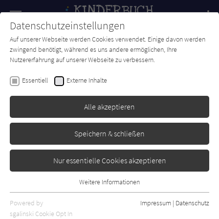
Navigation
Datenschutzeinstellungen
Couch
wechse
Auf unserer Webseite werden Cookies verwendet. Einige davon werden
Forum
Charts
Newsletter
SUCHE
zwingend benötigt, während es uns andere ermöglichen, Ihre
Nutzererfahrung auf unserer Webseite zu verbessern.
Kinderbuch-Couch.de
Autor*in
Ingo Schulze
Essentiell
Externe Inhalte
Ingo Schulze
Alle akzeptieren
Sortierung:
Speichern & schließen
Standard
Nur essentielle Cookies akzeptieren
Alle Themen anzeigen
Weitere Informationen
Essentiell
Alle Kategorien anzeigen
Essentielle Cookies werden für grundlegende Funktionen der
Powered by
Impressum
|
Datenschutz
Alle Altersgruppen anzeigen
Webseite benötigt. Dadurch ist gewährleistet, dass die Webseite
sgalinski Cookie Opt In