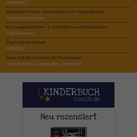
Sicherheitscode des Kontaktformulars zu
(Petra Sch.)
überprüfen.
Akademia Fortuna - Das Geheimnis der Vergangenheit
(Kerstinsbücherecke)
Rios magische Reisen - 2. Unsichtbar am Kilimandscharo
(Lissi Filibuster)
Weg in die Dunkelheit
(WEHSER)
Sepia und das Erwachen der Tintenmagie
(Daniela Anders / Lesezauber_Zeilenreise)
Neu rezensiert