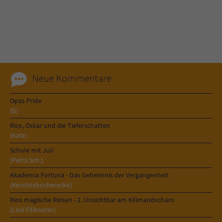
Name
tx_pwcomments_ahash
Anbieter
Literatur-Couch Medien GmbH & Co. KG
Laufzeit
1 Jahr
Neue Kommentare
Zweck
Cookie für Kommentare einzelner Buchtitel
Opas Pride
(G)
Name
fe_typo_user
Rico, Oskar und die Tieferschatten
(Katz)
Anbieter
Literatur-Couch Medien GmbH & Co. KG
Schule mit Juli
(Petra Sch.)
Laufzeit
Session
Akademia Fortuna - Das Geheimnis der Vergangenheit
(Kerstinsbücherecke)
Dieses Cookie gewährleistet die
Rios magische Reisen - 2. Unsichtbar am Kilimandscharo
Kommunikation der Webseite mit dem
(Lissi Filibuster)
Zweck
Benutzer. Es wird benötigt um z. B. den