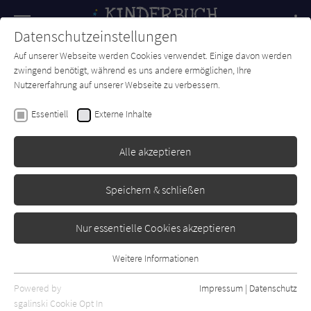
Navigation
Datenschutzeinstellungen
Couch
wechse
Auf unserer Webseite werden Cookies verwendet. Einige davon werden
Forum
Charts
Newsletter
SUCHE
zwingend benötigt, während es uns andere ermöglichen, Ihre
Nutzererfahrung auf unserer Webseite zu verbessern.
Kinderbuch-Couch.de
Autor*in
Guojing
Essentiell
Externe Inhalte
Guojing
Alle akzeptieren
Sortierung:
Speichern & schließen
Standard
Nur essentielle Cookies akzeptieren
Alle Themen anzeigen
Weitere Informationen
Essentiell
Alle Kategorien anzeigen
Essentielle Cookies werden für grundlegende Funktionen der
Powered by
Impressum
|
Datenschutz
Alle Altersgruppen anzeigen
Webseite benötigt. Dadurch ist gewährleistet, dass die Webseite
sgalinski Cookie Opt In