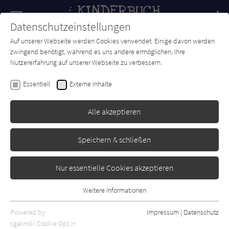
Navigation
Datenschutzeinstellungen
Couch
wechse
Auf unserer Webseite werden Cookies verwendet. Einige davon werden
Forum
Charts
Newsletter
SUCHE
zwingend benötigt, während es uns andere ermöglichen, Ihre
Nutzererfahrung auf unserer Webseite zu verbessern.
Kinderbuch-Couch.de
Autor*in
Wilhelm Busch
Essentiell
Externe Inhalte
Wilhelm Busch
Alle akzeptieren
Sortierung:
Speichern & schließen
Standard
Nur essentielle Cookies akzeptieren
Alle Themen anzeigen
Weitere Informationen
Essentiell
Alle Kategorien anzeigen
Essentielle Cookies werden für grundlegende Funktionen der
Powered by
Impressum
|
Datenschutz
Alle Altersgruppen anzeigen
Webseite benötigt. Dadurch ist gewährleistet, dass die Webseite
sgalinski Cookie Opt In