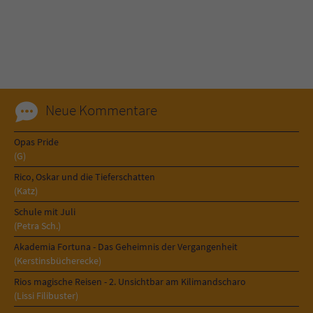
Name
tx_pwcomments_ahash
Anbieter
Literatur-Couch Medien GmbH & Co. KG
Laufzeit
1 Jahr
Neue Kommentare
Zweck
Cookie für Kommentare einzelner Buchtitel
Opas Pride
(G)
Name
fe_typo_user
Rico, Oskar und die Tieferschatten
(Katz)
Anbieter
Literatur-Couch Medien GmbH & Co. KG
Schule mit Juli
(Petra Sch.)
Laufzeit
Session
Akademia Fortuna - Das Geheimnis der Vergangenheit
(Kerstinsbücherecke)
Dieses Cookie gewährleistet die
Rios magische Reisen - 2. Unsichtbar am Kilimandscharo
Kommunikation der Webseite mit dem
(Lissi Filibuster)
Zweck
Benutzer. Es wird benötigt um z. B. den