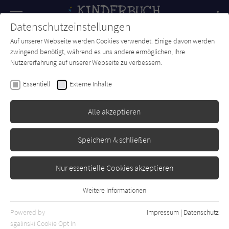
Navigation
Datenschutzeinstellungen
Couch
wechse
Auf unserer Webseite werden Cookies verwendet. Einige davon werden
Forum
Charts
Newsletter
SUCHE
zwingend benötigt, während es uns andere ermöglichen, Ihre
Nutzererfahrung auf unserer Webseite zu verbessern.
Kinderbuch-Couch.de
Autor*in
Sonja Meierjürgen
Essentiell
Externe Inhalte
Sonja Meierjürgen
Alle akzeptieren
Sortierung:
Speichern & schließen
Standard
Nur essentielle Cookies akzeptieren
Alle Themen anzeigen
Weitere Informationen
Essentiell
Alle Kategorien anzeigen
Essentielle Cookies werden für grundlegende Funktionen der
Powered by
Impressum
|
Datenschutz
Alle Altersgruppen anzeigen
Webseite benötigt. Dadurch ist gewährleistet, dass die Webseite
sgalinski Cookie Opt In