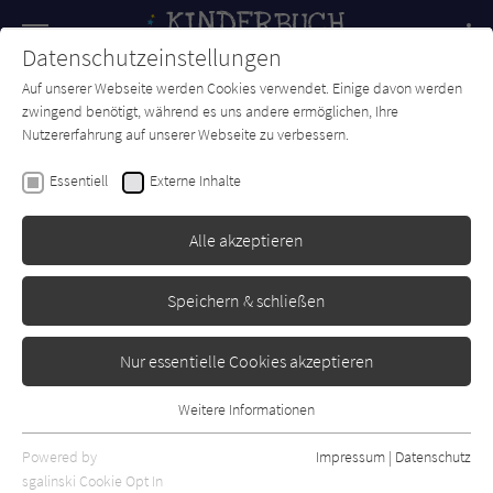
Navigation
Datenschutzeinstellungen
Couch
wechse
Auf unserer Webseite werden Cookies verwendet. Einige davon werden
Forum
Charts
Newsletter
SUCHE
zwingend benötigt, während es uns andere ermöglichen, Ihre
Nutzererfahrung auf unserer Webseite zu verbessern.
Kinderbuch-Couch.de
Autor*in
Dita Zipfel
Essentiell
Externe Inhalte
Dita Zipfel
Alle akzeptieren
Sortierung:
Speichern & schließen
Standard
Nur essentielle Cookies akzeptieren
Alle Themen anzeigen
Weitere Informationen
Essentiell
Alle Kategorien anzeigen
Essentielle Cookies werden für grundlegende Funktionen der
Powered by
Impressum
|
Datenschutz
Alle Altersgruppen anzeigen
Webseite benötigt. Dadurch ist gewährleistet, dass die Webseite
sgalinski Cookie Opt In