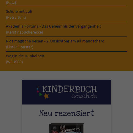
Sicherheitscode des Kontaktformulars zu
(Katz)
überprüfen.
Schule mit Juli
(Petra Sch.)
Akademia Fortuna - Das Geheimnis der Vergangenheit
(Kerstinsbücherecke)
Rios magische Reisen - 2. Unsichtbar am Kilimandscharo
(Lissi Filibuster)
Weg in die Dunkelheit
(WEHSER)
Neu rezensiert