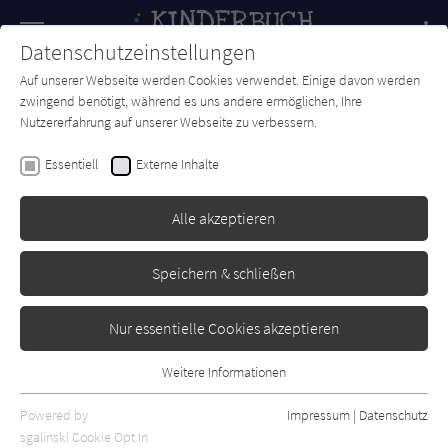
Navigation
Datenschutzeinstellungen
Couch
wechse
Auf unserer Webseite werden Cookies verwendet. Einige davon werden
Forum
Charts
Newsletter
SUCHE
zwingend benötigt, während es uns andere ermöglichen, Ihre
Nutzererfahrung auf unserer Webseite zu verbessern.
Kinderbuch-Couch.de
Autor*in
Christian Dreller
Essentiell
Externe Inhalte
Christian Dreller
Alle akzeptieren
Sortierung:
Speichern & schließen
Standard
Nur essentielle Cookies akzeptieren
Alle Themen anzeigen
Weitere Informationen
Essentiell
Alle Kategorien anzeigen
Essentielle Cookies werden für grundlegende Funktionen der
Powered by
Impressum
|
Datenschutz
Alle Altersgruppen anzeigen
Webseite benötigt. Dadurch ist gewährleistet, dass die Webseite
sgalinski Cookie Opt In