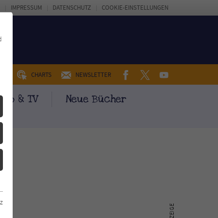
IMPRESSUM
DATENSCHUTZ
COOKIE-EINSTELLUNGEN
d
FACEBOOK
TWITTER
YOUTUBE
UM
CHARTS
NEWSLETTER
ino & TV
Neue Bücher
z