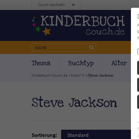
Couch wechseln
b
W
Thema
Buchtyp
Alter
Kinderbuch-Couch.de
Autor*in
Steve Jackson
Steve Jackson
Sortierung:
Standard
s