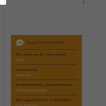
Neue Kommentare
Rico, Oskar und die Tieferschatten
(Katz)
Schule mit Juli
(Petra Sch.)
Akademia Fortuna - Das Geheimnis der Vergangenheit
(Kerstinsbücherecke)
Rios magische Reisen - 2. Unsichtbar am Kilimandscharo
(Lissi Filibuster)