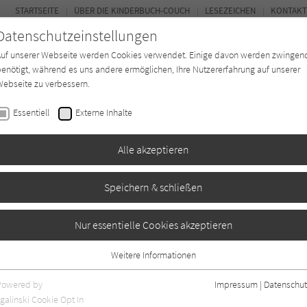
STARTSEITE
ÜBER DIE KINDERBUCH-COUCH
LESEZEICHEN
KONTAKT
Datenschutzeinstellungen
Auf unserer Webseite werden Cookies verwendet. Einige davon werden zwingen
enötigt, während es uns andere ermöglichen, Ihre Nutzererfahrung auf unserer
ebseite zu verbessern.
FOR
Essentiell
Externe Inhalte
Autor*in
Verlage
Magazin
K
Alle akzeptieren
Speichern & schließen
Nur essentielle Cookies akzeptieren
Weitere Informationen
Essentiell
Essentielle Cookies werden für grundlegende Funktionen der Webseite
Powered by
Impressum
|
Datenschut
benötigt. Dadurch ist gewährleistet, dass die Webseite einwandfrei
nur rezensierte Titel anzeigen
galinski Cookie Opt In