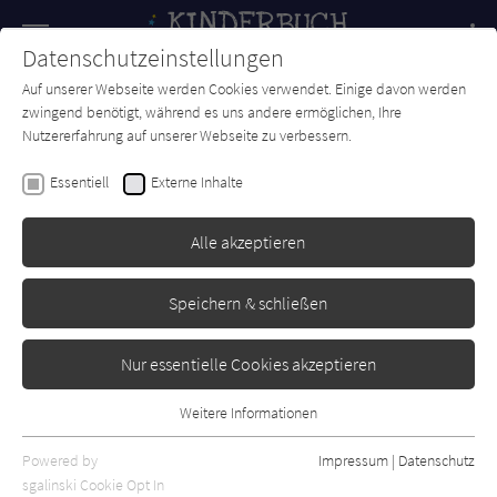
Navigation
Datenschutzeinstellungen
Couch
wechse
Auf unserer Webseite werden Cookies verwendet. Einige davon werden
Forum
Charts
Newsletter
SUCHE
zwingend benötigt, während es uns andere ermöglichen, Ihre
Nutzererfahrung auf unserer Webseite zu verbessern.
Kinderbuch-Couch.de
Autor*in
Christina Herr
Essentiell
Externe Inhalte
Christina Herr
Alle akzeptieren
Sortierung:
Speichern & schließen
Standard
Nur essentielle Cookies akzeptieren
Alle Themen anzeigen
Weitere Informationen
Essentiell
Alle Kategorien anzeigen
Essentielle Cookies werden für grundlegende Funktionen der
Powered by
Impressum
|
Datenschutz
Alle Altersgruppen anzeigen
Webseite benötigt. Dadurch ist gewährleistet, dass die Webseite
sgalinski Cookie Opt In