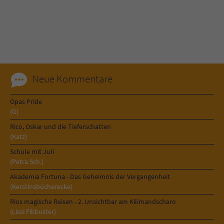
Name
tx_pwcomments_ahash
Anbieter
Literatur-Couch Medien GmbH & Co. KG
Laufzeit
1 Jahr
Neue Kommentare
Zweck
Cookie für Kommentare einzelner Buchtitel
Opas Pride
(G)
Name
fe_typo_user
Rico, Oskar und die Tieferschatten
(Katz)
Anbieter
Literatur-Couch Medien GmbH & Co. KG
Schule mit Juli
(Petra Sch.)
Laufzeit
Session
Akademia Fortuna - Das Geheimnis der Vergangenheit
(Kerstinsbücherecke)
Dieses Cookie gewährleistet die
Rios magische Reisen - 2. Unsichtbar am Kilimandscharo
Kommunikation der Webseite mit dem
(Lissi Filibuster)
Zweck
Benutzer. Es wird benötigt um z. B. den