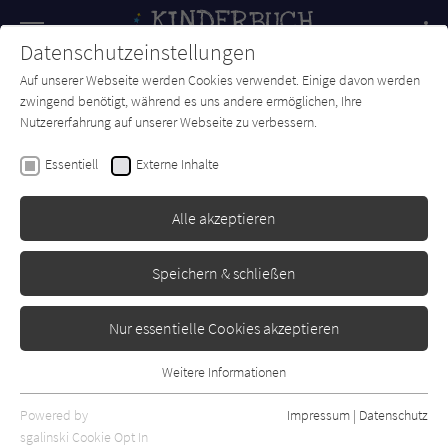
Navigation
Datenschutzeinstellungen
Couch
wechse
Auf unserer Webseite werden Cookies verwendet. Einige davon werden
Forum
Charts
Newsletter
SUCHE
zwingend benötigt, während es uns andere ermöglichen, Ihre
Nutzererfahrung auf unserer Webseite zu verbessern.
Kinderbuch-Couch.de
Autor*in
Angelika Zahn
Essentiell
Externe Inhalte
Angelika Zahn
Alle akzeptieren
Sortierung:
Speichern & schließen
Standard
Nur essentielle Cookies akzeptieren
Alle Themen anzeigen
Weitere Informationen
Essentiell
Alle Kategorien anzeigen
Essentielle Cookies werden für grundlegende Funktionen der
Powered by
Impressum
|
Datenschutz
Alle Altersgruppen anzeigen
Webseite benötigt. Dadurch ist gewährleistet, dass die Webseite
sgalinski Cookie Opt In