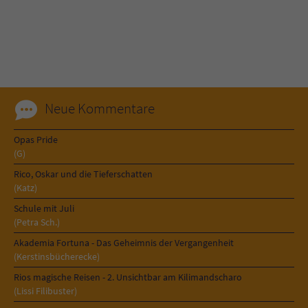
Name
tx_pwcomments_ahash
Anbieter
Literatur-Couch Medien GmbH & Co. KG
Laufzeit
1 Jahr
Neue Kommentare
Zweck
Cookie für Kommentare einzelner Buchtitel
Opas Pride
(G)
Name
fe_typo_user
Rico, Oskar und die Tieferschatten
(Katz)
Anbieter
Literatur-Couch Medien GmbH & Co. KG
Schule mit Juli
(Petra Sch.)
Laufzeit
Session
Akademia Fortuna - Das Geheimnis der Vergangenheit
(Kerstinsbücherecke)
Dieses Cookie gewährleistet die
Rios magische Reisen - 2. Unsichtbar am Kilimandscharo
Kommunikation der Webseite mit dem
(Lissi Filibuster)
Zweck
Benutzer. Es wird benötigt um z. B. den