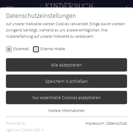
Navigation
Datenschutzeinstellungen
Couch
wechse
Auf unserer Webseite werden Cookies verwendet. Einige davon werden
Forum
Charts
Newsletter
SUCHE
zwingend benötigt, während es uns andere ermöglichen, Ihre
Nutzererfahrung auf unserer Webseite zu verbessern.
Kinderbuch-Couch.de
Autor*in
Rainer Erlinger
Essentiell
Externe Inhalte
Rainer Erlinger
Alle akzeptieren
Sortierung:
Speichern & schließen
Standard
Nur essentielle Cookies akzeptieren
Alle Themen anzeigen
Weitere Informationen
Essentiell
Alle Kategorien anzeigen
Essentielle Cookies werden für grundlegende Funktionen der
Powered by
Impressum
|
Datenschutz
Alle Altersgruppen anzeigen
Webseite benötigt. Dadurch ist gewährleistet, dass die Webseite
sgalinski Cookie Opt In