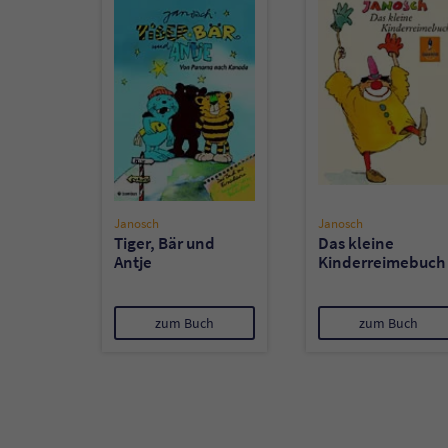
Janosch
Janosch
Tiger, Bär und
Das kleine
Antje
Kinderreimebuch
zum Buch
zum Buch