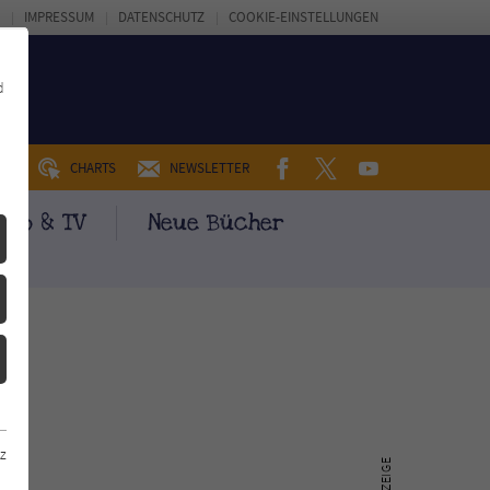
IMPRESSUM
DATENSCHUTZ
COOKIE-EINSTELLUNGEN
d
FACEBOOK
TWITTER
YOUTUBE
UM
CHARTS
NEWSLETTER
ino & TV
Neue Bücher
z