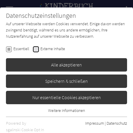
Navigation
Datenschutzeinstellungen
Couch
wechse
Auf unserer Webseite werden Cookies verwendet. Einige davon werden
Forum
Charts
Newsletter
SUCHE
zwingend benötigt, während es uns andere ermöglichen, Ihre
Nutzererfahrung auf unserer Webseite zu verbessern.
Astrid Lindgren
Essentiell
Externe Inhalte
Michel in der Suppenschüssel
Alle akzeptieren
Oetinger
Erschienen: Februar 2021
Bibliogr. Angaben
2
Speichern & schließen
Nur essentielle Cookies akzeptieren
Weitere Informationen
Essentiell
Essentielle Cookies werden für grundlegende Funktionen der
Powered by
Impressum
|
Datenschutz
Webseite benötigt. Dadurch ist gewährleistet, dass die Webseite
sgalinski Cookie Opt In