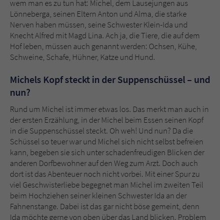
wem man es zu tun hat: Michel, dem Lausejungen aus
Sicherheitscode des Kontaktformulars zu
Lönneberga, seinen Eltern Anton und Alma, die starke
überprüfen.
Nerven haben müssen, seine Schwester Klein-Ida und
Knecht Alfred mit Magd Lina. Ach ja, die Tiere, die auf dem
Hof leben, müssen auch genannt werden: Ochsen, Kühe,
Schweine, Schafe, Hühner, Katze und Hund.
Michels Kopf steckt in der Suppenschüssel – und
nun?
Rund um Michel ist immer etwas los. Das merkt man auch in
der ersten Erzählung, in der Michel beim Essen seinen Kopf
in die Suppenschüssel steckt. Oh weh! Und nun? Da die
Schüssel so teuer war und Michel sich nicht selbst befreien
kann, begeben sie sich unter schadenfreudigen Blicken der
anderen Dorfbewohner auf den Weg zum Arzt. Doch auch
dort ist das Abenteuer noch nicht vorbei. Mit einer Spur zu
viel Geschwisterliebe begegnet man Michel im zweiten Teil
beim Hochziehen seiner kleinen Schwester Ida an der
Fahnenstange. Dabei ist das gar nicht böse gemeint, denn
Ida möchte gerne von oben über das Land blicken. Problem