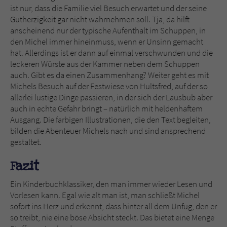
ist nur, dass die Familie viel Besuch erwartet und der seine
Gutherzigkeit gar nicht wahrnehmen soll. Tja, da hilft
anscheinend nur der typische Aufenthalt im Schuppen, in
den Michel immer hineinmuss, wenn er Unsinn gemacht
hat. Allerdings ist er dann auf einmal verschwunden und die
leckeren Würste aus der Kammer neben dem Schuppen
auch. Gibt es da einen Zusammenhang? Weiter geht es mit
Michels Besuch auf der Festwiese von Hultsfred, auf der so
allerlei lustige Dinge passieren, in der sich der Lausbub aber
auch in echte Gefahr bringt – natürlich mit heldenhaftem
Ausgang. Die farbigen Illustrationen, die den Text begleiten,
bilden die Abenteuer Michels nach und sind ansprechend
gestaltet.
Fazit
Ein Kinderbuchklassiker, den man immer wieder Lesen und
Vorlesen kann. Egal wie alt man ist, man schließt Michel
sofort ins Herz und erkennt, dass hinter all dem Unfug, den er
so treibt, nie eine böse Absicht steckt. Das bietet eine Menge