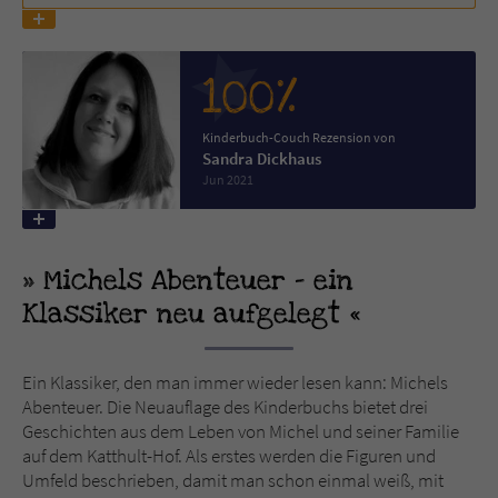
Name
tx_pwcomments_ahash
100%
Anbieter
Literatur-Couch Medien GmbH & Co. KG
Kinderbuch-Couch Rezension von
Laufzeit
1 Jahr
Sandra Dickhaus
Jun 2021
Zweck
Cookie für Kommentare einzelner Buchtitel
Michels Abenteuer – ein
Name
fe_typo_user
Klassiker neu aufgelegt
Anbieter
Literatur-Couch Medien GmbH & Co. KG
Laufzeit
Session
Ein Klassiker, den man immer wieder lesen kann: Michels
Abenteuer. Die Neuauflage des Kinderbuchs bietet drei
Geschichten aus dem Leben von Michel und seiner Familie
Dieses Cookie gewährleistet die
auf dem Katthult-Hof. Als erstes werden die Figuren und
Kommunikation der Webseite mit dem
Umfeld beschrieben, damit man schon einmal weiß, mit
Zweck
Benutzer. Es wird benötigt um z. B. den