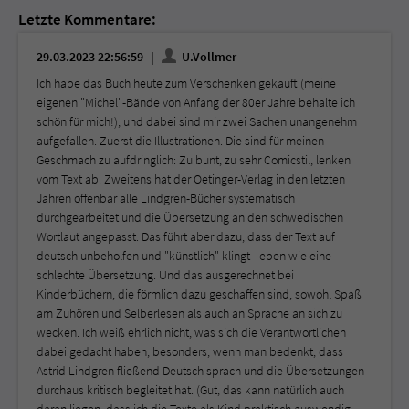
Letzte Kommentare:
29.03.2023 22:56:59
U.Vollmer
Ich habe das Buch heute zum Verschenken gekauft (meine
eigenen "Michel"-Bände von Anfang der 80er Jahre behalte ich
schön für mich!), und dabei sind mir zwei Sachen unangenehm
aufgefallen. Zuerst die Illustrationen. Die sind für meinen
Geschmach zu aufdringlich: Zu bunt, zu sehr Comicstil, lenken
vom Text ab. Zweitens hat der Oetinger-Verlag in den letzten
Jahren offenbar alle Lindgren-Bücher systematisch
durchgearbeitet und die Übersetzung an den schwedischen
Wortlaut angepasst. Das führt aber dazu, dass der Text auf
deutsch unbeholfen und "künstlich" klingt - eben wie eine
schlechte Übersetzung. Und das ausgerechnet bei
Kinderbüchern, die förmlich dazu geschaffen sind, sowohl Spaß
am Zuhören und Selberlesen als auch an Sprache an sich zu
wecken. Ich weiß ehrlich nicht, was sich die Verantwortlichen
dabei gedacht haben, besonders, wenn man bedenkt, dass
Astrid Lindgren fließend Deutsch sprach und die Übersetzungen
durchaus kritisch begleitet hat. (Gut, das kann natürlich auch