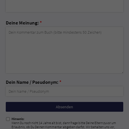
Deine Meinung:
*
Dein Name / Pseudonym:
*
Nicht
ausfüllen!
Hinweis:
Wenn Du noch nicht 14 Jahre alt bist, dann frage bitte Deine Eltern zuvor um
Erlaubnis, ob Du Deinen Kommentar abgeben darfst. Wir behalten uns vor,