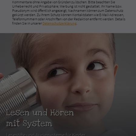
Kommentare ohne Angabe von Gründen zu löschen. Bitte beachten Sie
Urheberrecht und Privatsphäre; Werbung ist nicht gestattet. Ihr Name bzw.
Pseudonym wird öffentlich angezeigt; Nachnamen können zum Datenschutz
gekürzt werden. Zu Ihrem Schutz können Kontaktdaten wie E-Mail-Adressen,
Telefonnummern oder Anschriften von der Redaktion entfernt werden. Details
finden Sie in unserer
Datenschutzerklärung
.
Lesen und Hören
mit System
Lesestifte und Audiosysteme für Kinder.