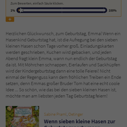
Zum Bewerten, einfach Säule klicken.
1%
100%
Name
tx_pwcomments_ahash
Anbieter
Literatur-Couch Medien GmbH & Co. KG
Herzlichen Glückwunsch, zum Geburtstag, Emma! Wenn ein
Hasenkind Geburtstag hat, ist die Aufregung bei den sieben
Laufzeit
1 Jahr
kleinen Hasen schon Tage vorher groß. Einladungskarten
werden geschrieben, Kuchen wird gebacken, und jeden
Zweck
Cookie für Kommentare einzelner Buchtitel
Abend fragt klein Emma, wann nun endlich der Geburtstag
da ist. Mit Möhrchen schnappen, Eierlaufen und Sackhüpfen
wird der Kindergeburtstag dann eine tolle Feierei! Nicht
Name
fe_typo_user
einmal der Regenguss kann dem fröhlichen Treiben ein Ende
setzen, denn Emmas großer Bruder Tom hat eine echt coole
Anbieter
Literatur-Couch Medien GmbH & Co. KG
Idee ... So schön, wie das bei den sieben kleinen Hasen ist,
möchte man am liebsten jeden Tag Geburtstag feiern!
Laufzeit
Session
Dieses Cookie gewährleistet die
Sabine Praml
,
Oetinger
Kommunikation der Webseite mit dem
Wenn sieben kleine Hasen zur
Zweck
Benutzer. Es wird benötigt um z. B. den