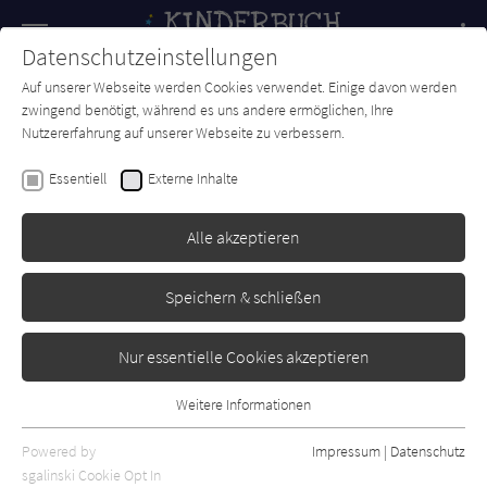
Navigation
Datenschutzeinstellungen
Couch
wechse
Auf unserer Webseite werden Cookies verwendet. Einige davon werden
Forum
Charts
Newsletter
SUCHE
zwingend benötigt, während es uns andere ermöglichen, Ihre
Nutzererfahrung auf unserer Webseite zu verbessern.
Sabine Praml
Essentiell
Externe Inhalte
Wenn sieben kleine Hasen zur
Geburtstagsparty rasen
Alle akzeptieren
Oetinger
Erschienen: Februar 2024
Bibliogr. Angaben
0
Speichern & schließen
Nur essentielle Cookies akzeptieren
Weitere Informationen
Essentiell
Essentielle Cookies werden für grundlegende Funktionen der
Powered by
Impressum
|
Datenschutz
Webseite benötigt. Dadurch ist gewährleistet, dass die Webseite
sgalinski Cookie Opt In