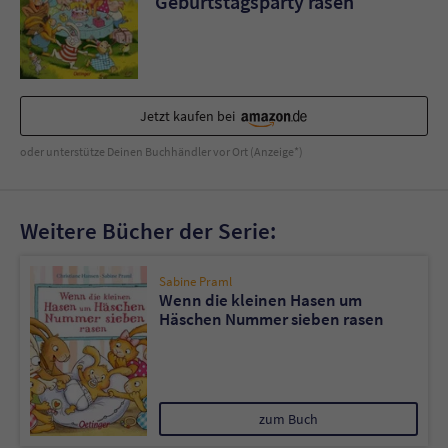
Geburtstagsparty rasen
Sicherheitscode des Kontaktformulars zu
überprüfen.
Jetzt kaufen bei
oder unterstütze Deinen Buchhändler vor Ort (Anzeige*)
Weitere Bücher der Serie:
Sabine Praml
Wenn die kleinen Hasen um
Häschen Nummer sieben rasen
zum Buch