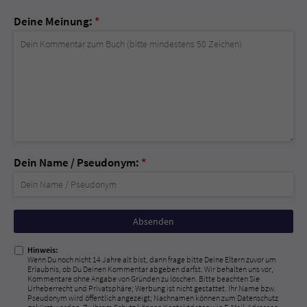
Deine Meinung:
*
Dein Name / Pseudonym:
*
Nicht
ausfüllen!
Hinweis:
Wenn Du noch nicht 14 Jahre alt bist, dann frage bitte Deine Eltern zuvor um
Erlaubnis, ob Du Deinen Kommentar abgeben darfst. Wir behalten uns vor,
Kommentare ohne Angabe von Gründen zu löschen. Bitte beachten Sie
Urheberrecht und Privatsphäre; Werbung ist nicht gestattet. Ihr Name bzw.
Pseudonym wird öffentlich angezeigt; Nachnamen können zum Datenschutz