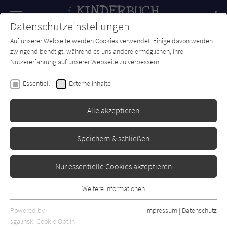
Navigation
Datenschutzeinstellungen
Couch
wechse
Auf unserer Webseite werden Cookies verwendet. Einige davon werden
Forum
Charts
Newsletter
SUCHE
zwingend benötigt, während es uns andere ermöglichen, Ihre
Nutzererfahrung auf unserer Webseite zu verbessern.
Kinderbuch-Couch.de
Autor*in
Christoph Drösser
Essentiell
Externe Inhalte
Christoph Drösser
Alle akzeptieren
Sortierung:
Speichern & schließen
Standard
Nur essentielle Cookies akzeptieren
Alle Themen anzeigen
Weitere Informationen
Essentiell
Alle Kategorien anzeigen
Essentielle Cookies werden für grundlegende Funktionen der
Powered by
Impressum
|
Datenschutz
Alle Altersgruppen anzeigen
Webseite benötigt. Dadurch ist gewährleistet, dass die Webseite
sgalinski Cookie Opt In