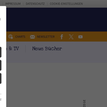
IMPRESSUM
DATENSCHUTZ
COOKIE-EINSTELLUNGEN
d
FACEBOOK
TWITTER
YOUTUBE
UM
CHARTS
NEWSLETTER
ino & TV
Neue Bücher
z