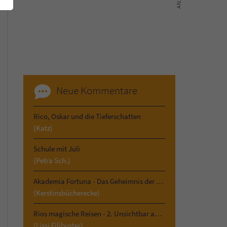
Neue Kommentare
Rico, Oskar und die Tieferschatten
(Katz)
Schule mit Juli
(Petra Sch.)
Akademia Fortuna - Das Geheimnis der Vergangenheit
(Kerstinsbücherecke)
Rios magische Reisen - 2. Unsichtbar am Kilimandscharo
(Lissi Filibuster)