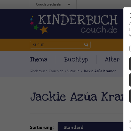
Couch wechseln
b
W
Thema
Buchtyp
Alter
Kinderbuch-Couch.de
Autor*in
Jackie Azúa Kramer
Jackie Azúa Kram
Sortierung:
Standard
s