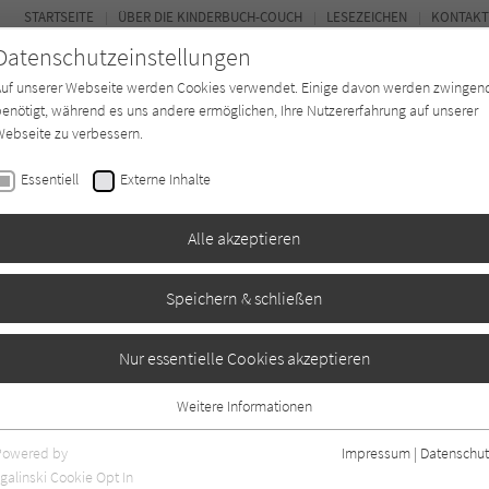
STARTSEITE
ÜBER DIE KINDERBUCH-COUCH
LESEZEICHEN
KONTAKT
Datenschutzeinstellungen
Auf unserer Webseite werden Cookies verwendet. Einige davon werden zwingen
enötigt, während es uns andere ermöglichen, Ihre Nutzererfahrung auf unserer
ebseite zu verbessern.
FOR
Essentiell
Externe Inhalte
Autor*in
Verlage
Magazin
K
Alle akzeptieren
Speichern & schließen
er
Nur essentielle Cookies akzeptieren
Weitere Informationen
Essentiell
Essentielle Cookies werden für grundlegende Funktionen der Webseite
Powered by
Impressum
|
Datenschut
benötigt. Dadurch ist gewährleistet, dass die Webseite einwandfrei
nur rezensierte Titel anzeigen
galinski Cookie Opt In