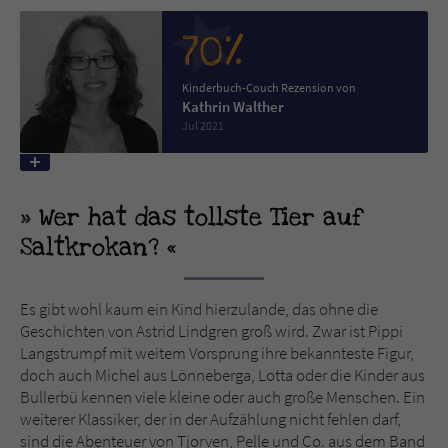
70%
Name
tx_pwcomments_ahash
Kinderbuch-Couch Rezension von
Anbieter
Literatur-Couch Medien GmbH & Co. KG
Kathrin Walther
Jul 2021
Laufzeit
1 Jahr
Zweck
Cookie für Kommentare einzelner Buchtitel
Wer hat das tollste Tier auf
Saltkrokan?
Name
fe_typo_user
Anbieter
Literatur-Couch Medien GmbH & Co. KG
Es gibt wohl kaum ein Kind hierzulande, das ohne die
Geschichten von Astrid Lindgren groß wird. Zwar ist Pippi
Laufzeit
Session
Langstrumpf mit weitem Vorsprung ihre bekannteste Figur,
doch auch Michel aus Lönneberga, Lotta oder die Kinder aus
Dieses Cookie gewährleistet die
Bullerbü kennen viele kleine oder auch große Menschen. Ein
Kommunikation der Webseite mit dem
weiterer Klassiker, der in der Aufzählung nicht fehlen darf,
Zweck
Benutzer. Es wird benötigt um z. B. den
sind die Abenteuer von Tjorven, Pelle und Co. aus dem Band