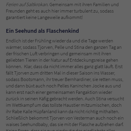
Sicherheitscode des Kontaktformulars zu
Ferien auf Saltkrokan
. Gemeinsam mit ihren Familien und
überprüfen.
Freunden geht es auch hier immer turbulent zu, sodass
garantiert keine Langeweile aufkommt!
Ein Seehund als Flaschenkind
Endlich ist der Frühling wieder da und die Tage werden
wärmer, sodass Tjorven, Pelle und Stina den ganzen Tag an
der frischen Luft verbringen und gemeinsam mit ihren
geliebten Tieren in der Natur auf Entdeckungsreise gehen
können. Klar, dass da nicht immer alles ganz glatt läuft. Erst
fällt Tjorven zum dritten Mal in dieser Saison ins Wasser,
sodass Bootsmann, ihr treuer Bernhardiner, sie retten muss,
und dann büxt auch noch Pelles Kaninchen Jocke aus und
kann erst nach einer gemeinsamen Fangaktion wieder
zurück in seinen Käfig gebracht werden. Auch Stina versucht
im Wettkampf um das tollste Haustier mitzumischen, doch
ihr Rabe Kalle Hüpfanland kann da nicht richtig mithalten.
Schließlich bekommt Tjorven von Vesterman auch noch ein
waises Seehundbaby, das sie mit der Flasche aufziehen darf.
Keine Frage, dass sie nun eindeutig das niedlichste aller