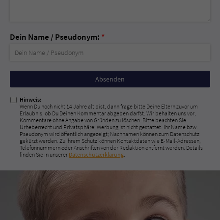
Dein Name / Pseudonym:
*
Nicht
ausfüllen!
Hinweis:
Wenn Du noch nicht 14 Jahre alt bist, dann frage bitte Deine Eltern zuvor um
Erlaubnis, ob Du Deinen Kommentar abgeben darfst. Wir behalten uns vor,
Kommentare ohne Angabe von Gründen zu löschen. Bitte beachten Sie
Urheberrecht und Privatsphäre; Werbung ist nicht gestattet. Ihr Name bzw.
Pseudonym wird öffentlich angezeigt; Nachnamen können zum Datenschutz
gekürzt werden. Zu Ihrem Schutz können Kontaktdaten wie E-Mail-Adressen,
Telefonnummern oder Anschriften von der Redaktion entfernt werden. Details
finden Sie in unserer
Datenschutzerklärung
.