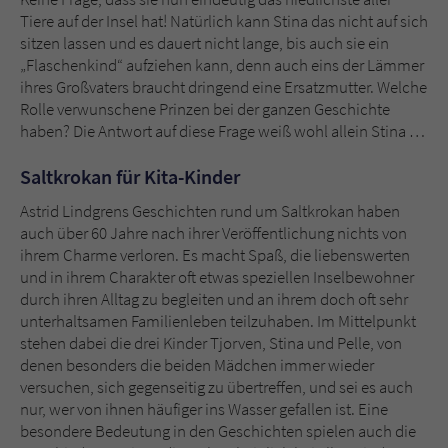
Tiere auf der Insel hat! Natürlich kann Stina das nicht auf sich
sitzen lassen und es dauert nicht lange, bis auch sie ein
„Flaschenkind“ aufziehen kann, denn auch eins der Lämmer
ihres Großvaters braucht dringend eine Ersatzmutter. Welche
Rolle verwunschene Prinzen bei der ganzen Geschichte
haben? Die Antwort auf diese Frage weiß wohl allein Stina …
Saltkrokan für Kita-Kinder
Astrid Lindgrens Geschichten rund um Saltkrokan haben
auch über 60 Jahre nach ihrer Veröffentlichung nichts von
ihrem Charme verloren. Es macht Spaß, die liebenswerten
und in ihrem Charakter oft etwas speziellen Inselbewohner
durch ihren Alltag zu begleiten und an ihrem doch oft sehr
unterhaltsamen Familienleben teilzuhaben. Im Mittelpunkt
stehen dabei die drei Kinder Tjorven, Stina und Pelle, von
denen besonders die beiden Mädchen immer wieder
versuchen, sich gegenseitig zu übertreffen, und sei es auch
nur, wer von ihnen häufiger ins Wasser gefallen ist. Eine
besondere Bedeutung in den Geschichten spielen auch die