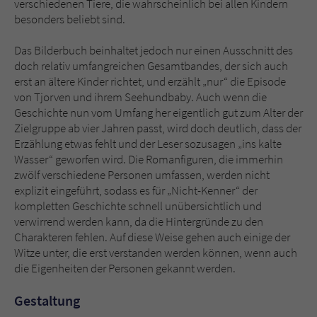
verschiedenen Tiere, die wahrscheinlich bei allen Kindern
besonders beliebt sind.
Das Bilderbuch beinhaltet jedoch nur einen Ausschnitt des
doch relativ umfangreichen Gesamtbandes, der sich auch
erst an ältere Kinder richtet, und erzählt „nur“ die Episode
von Tjorven und ihrem Seehundbaby. Auch wenn die
Geschichte nun vom Umfang her eigentlich gut zum Alter der
Zielgruppe ab vier Jahren passt, wird doch deutlich, dass der
Erzählung etwas fehlt und der Leser sozusagen „ins kalte
Wasser“ geworfen wird. Die Romanfiguren, die immerhin
zwölf verschiedene Personen umfassen, werden nicht
explizit eingeführt, sodass es für „Nicht-Kenner“ der
kompletten Geschichte schnell unübersichtlich und
verwirrend werden kann, da die Hintergründe zu den
Charakteren fehlen. Auf diese Weise gehen auch einige der
Witze unter, die erst verstanden werden können, wenn auch
die Eigenheiten der Personen gekannt werden.
Gestaltung