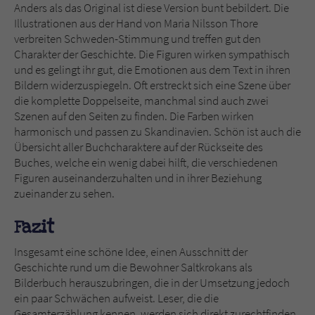
Anders als das Original ist diese Version bunt bebildert. Die
Illustrationen aus der Hand von Maria Nilsson Thore
verbreiten Schweden-Stimmung und treffen gut den
Charakter der Geschichte. Die Figuren wirken sympathisch
und es gelingt ihr gut, die Emotionen aus dem Text in ihren
Bildern widerzuspiegeln. Oft erstreckt sich eine Szene über
die komplette Doppelseite, manchmal sind auch zwei
Szenen auf den Seiten zu finden. Die Farben wirken
harmonisch und passen zu Skandinavien. Schön ist auch die
Übersicht aller Buchcharaktere auf der Rückseite des
Buches, welche ein wenig dabei hilft, die verschiedenen
Figuren auseinanderzuhalten und in ihrer Beziehung
zueinander zu sehen.
Fazit
Insgesamt eine schöne Idee, einen Ausschnitt der
Geschichte rund um die Bewohner Saltkrokans als
Bilderbuch herauszubringen, die in der Umsetzung jedoch
ein paar Schwächen aufweist. Leser, die die
Gesamterzählung kennen, werden sich direkt zurechtfinden