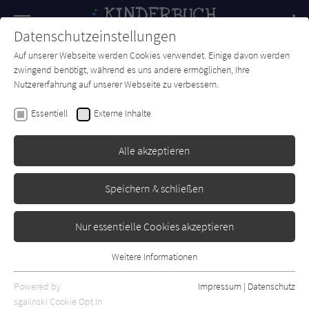
Navigation
Datenschutzeinstellungen
Couch
wechse
Auf unserer Webseite werden Cookies verwendet. Einige davon werden
Forum
Charts
Newsletter
SUCHE
zwingend benötigt, während es uns andere ermöglichen, Ihre
Nutzererfahrung auf unserer Webseite zu verbessern.
Astrid Lindgren
Essentiell
Externe Inhalte
Ferien auf Saltkrokan: Als
Tjorven einen Seehund bekam
Alle akzeptieren
Oetinger
Erschienen: Mai 2021
Bibliogr. Angaben
0
Speichern & schließen
Nur essentielle Cookies akzeptieren
Weitere Informationen
Essentiell
Essentielle Cookies werden für grundlegende Funktionen der
Powered by
Impressum
|
Datenschutz
Webseite benötigt. Dadurch ist gewährleistet, dass die Webseite
sgalinski Cookie Opt In