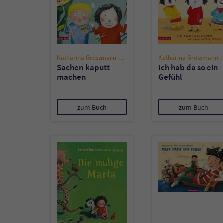
Katharina Grossmann-Hensel
Katharina Gro
Sachen kaputt
Ich hab da so ein
machen
Gefühl
zum Buch
zum Buch