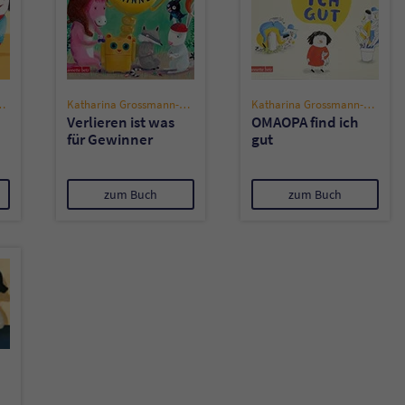
Name
tx_pwcomments_ahash
Anbieter
Literatur-Couch Medien GmbH & Co. KG
ssmann-Hensel
Katharina Grossmann-Hensel
Katharina Grossmann-Hensel
Verlieren ist was
OMAOPA find ich
Laufzeit
1 Jahr
für Gewinner
gut
Zweck
Cookie für Kommentare einzelner Buchtitel
zum Buch
zum Buch
Name
fe_typo_user
Anbieter
Literatur-Couch Medien GmbH & Co. KG
Laufzeit
Session
Dieses Cookie gewährleistet die Kommunikation der
Webseite mit dem Benutzer. Es wird benötigt um z. B.
Zweck
den Sicherheitscode des Kontaktformulars zu