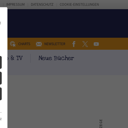
IMPRESSUM
DATENSCHUTZ
COOKIE-EINSTELLUNGEN
d
FACEBOOK
TWITTER
YOUTUBE
UM
CHARTS
NEWSLETTER
ino & TV
Neue Bücher
z