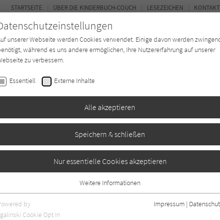
STARTSEITE
ÜBER DIE KINDERBUCH-COUCH
LESEZEICHEN
KONTAKT
Datenschutzeinstellungen
Auf unserer Webseite werden Cookies verwendet. Einige davon werden zwingen
enötigt, während es uns andere ermöglichen, Ihre Nutzererfahrung auf unserer
ebseite zu verbessern.
FOR
Essentiell
Externe Inhalte
Autor*in
Verlage
Magazin
K
Alle akzeptieren
ber
Speichern & schließen
cher-Schreiber
Nur essentielle Cookies akzeptieren
Weitere Informationen
Essentiell
Essentielle Cookies werden für grundlegende Funktionen der Webseite
Powered by
Impressum
|
Datenschut
benötigt. Dadurch ist gewährleistet, dass die Webseite einwandfrei
nur rezensierte Titel anzeigen
galinski Cookie Opt In