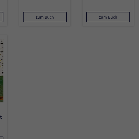
Name
tx_pwcomments_ahash
zum Buch
zum Buch
Anbieter
Literatur-Couch Medien GmbH & Co. KG
Laufzeit
1 Jahr
Zweck
Cookie für Kommentare einzelner Buchtitel
Name
fe_typo_user
Anbieter
Literatur-Couch Medien GmbH & Co. KG
Laufzeit
Session
her-Schreiber
t
Dieses Cookie gewährleistet die Kommunikation der
Webseite mit dem Benutzer. Es wird benötigt um z. B.
Zweck
den Sicherheitscode des Kontaktformulars zu