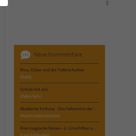
Neue Kommentare
Rico, Oskar und die Tieferschatten
(Katz)
Schule mit Juli
(Petra Sch.)
Akademia Fortuna - Das Geheimnis der Vergangenheit
(Kerstinsbücherecke)
Rios magische Reisen - 2. Unsichtbar am Kilimandscharo
(Lissi Filibuster)