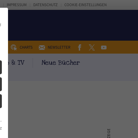
IMPRESSUM
DATENSCHUTZ
COOKIE-EINSTELLUNGEN
d
FACEBOOK
TWITTER
YOUTUBE
UM
CHARTS
NEWSLETTER
ino & TV
Neue Bücher
z