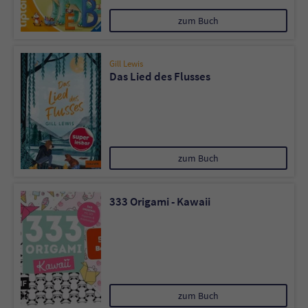
zum Buch
Name
tx_pwcomments_ahash
Gill Lewis
Anbieter
Literatur-Couch Medien GmbH & Co. KG
Das Lied des Flusses
Laufzeit
1 Jahr
Zweck
Cookie für Kommentare einzelner Buchtitel
zum Buch
Name
fe_typo_user
333 Origami - Kawaii
Anbieter
Literatur-Couch Medien GmbH & Co. KG
Laufzeit
Session
Dieses Cookie gewährleistet die
Kommunikation der Webseite mit dem
zum Buch
Zweck
Benutzer. Es wird benötigt um z. B. den