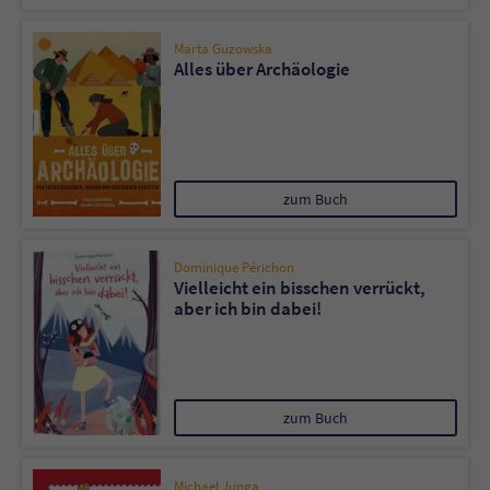
Sicherheitscode des Kontaktformulars zu
überprüfen.
Marta Guzowska
Alles über Archäologie
zum Buch
Dominique Périchon
Vielleicht ein bisschen verrückt,
aber ich bin dabei!
zum Buch
Michael Junga