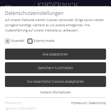
Navigation
Datenschutzeinstellungen
Couch
wechse
Auf unserer Webseite werden Cookies verwendet. Einige davon werden
Forum
Charts
Newsletter
SUCHE
zwingend benötigt, während es uns andere ermöglichen, Ihre
Nutzererfahrung auf unserer Webseite zu verbessern.
Anna Dewdney
Essentiell
Externe Inhalte
Lama Lama ist krank
Alle akzeptieren
Rowohlt Rotfuchs
Erschienen: September 2020
Bibliogr. Angaben
0
Speichern & schließen
Nur essentielle Cookies akzeptieren
Weitere Informationen
Essentiell
Essentielle Cookies werden für grundlegende Funktionen der
Powered by
Impressum
|
Datenschutz
Webseite benötigt. Dadurch ist gewährleistet, dass die Webseite
sgalinski Cookie Opt In