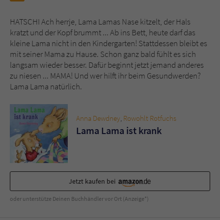
HATSCHI Ach herrje, Lama Lamas Nase kitzelt, der Hals
Name
tx_pwcomments_ahash
kratzt und der Kopf brummt ... Ab ins Bett, heute darf das
kleine Lama nicht in den Kindergarten! Stattdessen bleibt es
Anbieter
Literatur-Couch Medien GmbH & Co. KG
mit seiner Mama zu Hause. Schon ganz bald fühlt es sich
langsam wieder besser. Dafür beginnt jetzt jemand anderes
Laufzeit
1 Jahr
zu niesen ... MAMA! Und wer hilft ihr beim Gesundwerden?
Lama Lama natürlich.
Zweck
Cookie für Kommentare einzelner Buchtitel
Anna Dewdney
,
Rowohlt Rotfuchs
Name
fe_typo_user
Lama Lama ist krank
Anbieter
Literatur-Couch Medien GmbH & Co. KG
Laufzeit
Session
Jetzt kaufen bei
Dieses Cookie gewährleistet die
oder unterstütze Deinen Buchhändler vor Ort (Anzeige*)
Kommunikation der Webseite mit dem
Zweck
Benutzer. Es wird benötigt um z. B. den