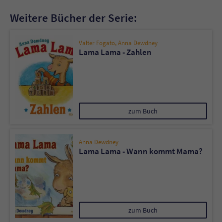
Sicherheitscode des Kontaktformulars zu
überprüfen.
Weitere Bücher der Serie:
Valter Fogato
,
Anna Dewdney
Lama Lama - Zahlen
zum Buch
Anna Dewdney
Lama Lama - Wann kommt Mama?
zum Buch