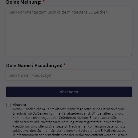
Deine Meinung:
*
Dein Name / Pseudonym:
*
Nicht
ausfüllen!
Hinweis:
Wenn Du noch nicht 14 Jahre alt bist, dann frage bitte Deine Eltern zuvor um
Erlaubnis, ob Du Deinen Kommentar abgeben darfst. Wir behalten uns vor,
Kommentare ohne Angabe von Gründen zu löschen. Bitte beachten Sie
Urheberrecht und Privatsphäre; Werbung ist nicht gestattet. Ihr Name bzw.
Pseudonym wird öffentlich angezeigt; Nachnamen können zum Datenschutz
gekürzt werden. Zu Ihrem Schutz können Kontaktdaten wie E-Mail-Adressen,
Telefonnummern oder Anschriften von der Redaktion entfernt werden. Details