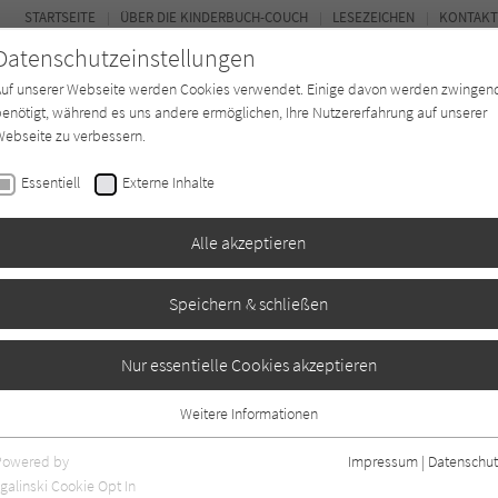
STARTSEITE
ÜBER DIE KINDERBUCH-COUCH
LESEZEICHEN
KONTAKT
Datenschutzeinstellungen
Auf unserer Webseite werden Cookies verwendet. Einige davon werden zwingen
enötigt, während es uns andere ermöglichen, Ihre Nutzererfahrung auf unserer
ebseite zu verbessern.
FOR
Essentiell
Externe Inhalte
Autor*in
Verlage
Magazin
K
Alle akzeptieren
Speichern & schließen
n kommt Mama?
Nur essentielle Cookies akzeptieren
Weitere Informationen
Angaben
0
Essentiell
Essentielle Cookies werden für grundlegende Funktionen der Webseite
Powered by
Impressum
|
Datenschut
benötigt. Dadurch ist gewährleistet, dass die Webseite einwandfrei
galinski Cookie Opt In