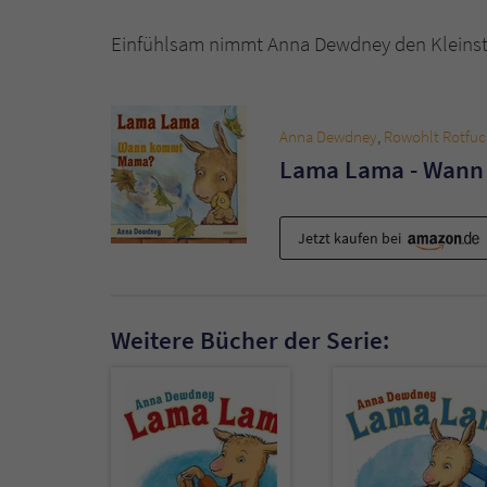
Einfühlsam nimmt Anna Dewdney den Kleinst
Anna Dewdney
,
Rowohlt Rotfuc
Lama Lama - Wan
Jetzt kaufen bei
Weitere Bücher der Serie: