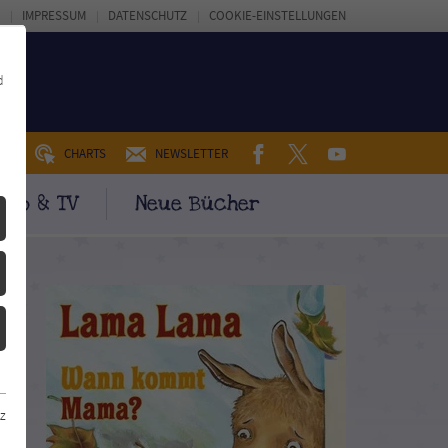
IMPRESSUM
DATENSCHUTZ
COOKIE-EINSTELLUNGEN
d
FACEBOOK
TWITTER
YOUTUBE
UM
CHARTS
NEWSLETTER
ino & TV
Neue Bücher
z