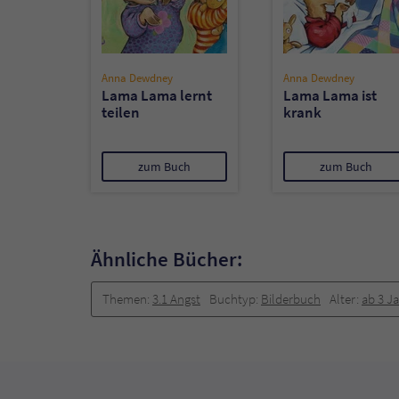
Anna Dewdney
Anna Dewdney
Lama Lama lernt
Lama Lama ist
teilen
krank
zum Buch
zum Buch
Ähnliche Bücher:
Themen:
3.1 Angst
Buchtyp:
Bilderbuch
Alter:
ab 3 J