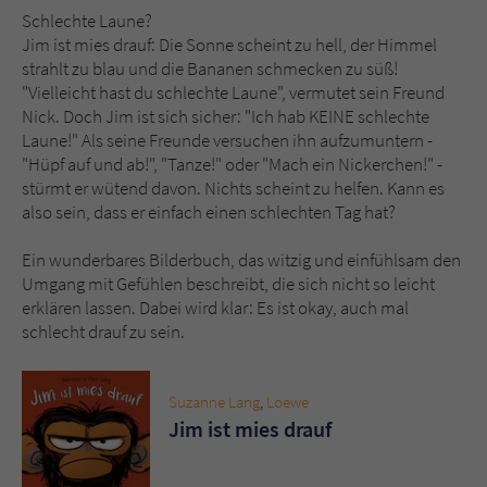
Schlechte Laune?
Jim ist mies drauf: Die Sonne scheint zu hell, der Himmel
Name
tx_pwcomments_ahash
strahlt zu blau und die Bananen schmecken zu süß!
"Vielleicht hast du schlechte Laune", vermutet sein Freund
Anbieter
Literatur-Couch Medien GmbH & Co. KG
Nick. Doch Jim ist sich sicher: "Ich hab KEINE schlechte
Laune!" Als seine Freunde versuchen ihn aufzumuntern -
Laufzeit
1 Jahr
"Hüpf auf und ab!", "Tanze!" oder "Mach ein Nickerchen!" -
stürmt er wütend davon. Nichts scheint zu helfen. Kann es
Zweck
Cookie für Kommentare einzelner Buchtitel
also sein, dass er einfach einen schlechten Tag hat?
Ein wunderbares Bilderbuch, das witzig und einfühlsam den
Name
fe_typo_user
Umgang mit Gefühlen beschreibt, die sich nicht so leicht
erklären lassen. Dabei wird klar: Es ist okay, auch mal
Anbieter
Literatur-Couch Medien GmbH & Co. KG
schlecht drauf zu sein.
Laufzeit
Session
Suzanne Lang
,
Loewe
Dieses Cookie gewährleistet die
Jim ist mies drauf
Kommunikation der Webseite mit dem
Zweck
Benutzer. Es wird benötigt um z. B. den