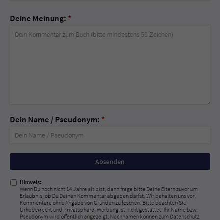
Deine Meinung:
*
Dein Name / Pseudonym:
*
Nicht
ausfüllen!
Hinweis:
Wenn Du noch nicht 14 Jahre alt bist, dann frage bitte Deine Eltern zuvor um
Erlaubnis, ob Du Deinen Kommentar abgeben darfst. Wir behalten uns vor,
Kommentare ohne Angabe von Gründen zu löschen. Bitte beachten Sie
Urheberrecht und Privatsphäre; Werbung ist nicht gestattet. Ihr Name bzw.
Pseudonym wird öffentlich angezeigt; Nachnamen können zum Datenschutz