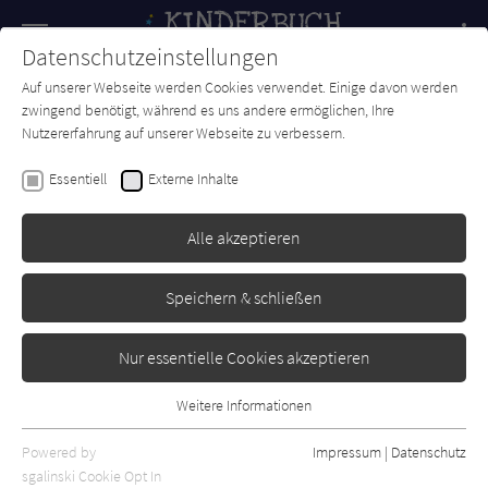
Navigation
Datenschutzeinstellungen
Couch
wechse
Auf unserer Webseite werden Cookies verwendet. Einige davon werden
Forum
Charts
Newsletter
SUCHE
zwingend benötigt, während es uns andere ermöglichen, Ihre
Nutzererfahrung auf unserer Webseite zu verbessern.
Suzanne Lang
Essentiell
Externe Inhalte
Jim ist mies drauf
Alle akzeptieren
Loewe
Erschienen: Juli 2022
Bibliogr. Angaben
0
Speichern & schließen
Nur essentielle Cookies akzeptieren
Weitere Informationen
Essentiell
Essentielle Cookies werden für grundlegende Funktionen der
Powered by
Impressum
|
Datenschutz
Webseite benötigt. Dadurch ist gewährleistet, dass die Webseite
sgalinski Cookie Opt In