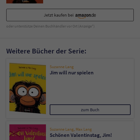
Sicherheitscode des Kontaktformulars zu
überprüfen.
Jetzt kaufen bei
oder unterstütze Deinen Buchhändler vor Ort (Anzeige*)
Weitere Bücher der Serie:
Suzanne Lang
Jim will nur spielen
zum Buch
Suzanne Lang
,
Max Lang
Schönen Valentinstag, Jim!