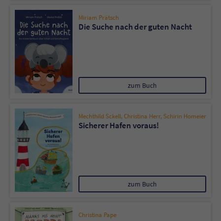
Miriam Prätsch
Name
tx_pwcomments_ahash
Die Suche nach der guten Nacht
Anbieter
Literatur-Couch Medien GmbH & Co. KG
Laufzeit
1 Jahr
zum Buch
Zweck
Cookie für Kommentare einzelner Buchtitel
Mechthild Sckell
,
Christina Herr
,
Schirin Homeier
Name
fe_typo_user
Sicherer Hafen voraus!
Anbieter
Literatur-Couch Medien GmbH & Co. KG
Laufzeit
Session
zum Buch
Dieses Cookie gewährleistet die
Kommunikation der Webseite mit dem
Zweck
Benutzer. Es wird benötigt um z. B. den
Christina Pape