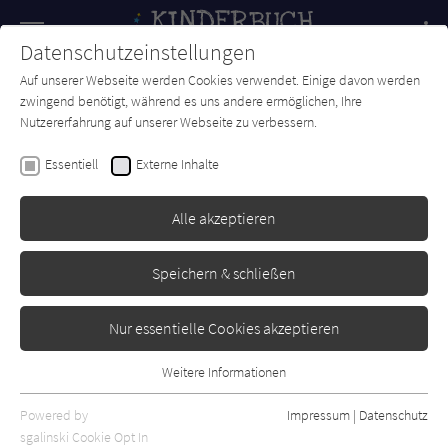
Navigation
Datenschutzeinstellungen
Couch
wechse
Auf unserer Webseite werden Cookies verwendet. Einige davon werden
Forum
Charts
Newsletter
SUCHE
zwingend benötigt, während es uns andere ermöglichen, Ihre
Nutzererfahrung auf unserer Webseite zu verbessern.
Kinderbuch-Couch.de
Verlage
Mabuse
Essentiell
Externe Inhalte
Mabuse
Alle akzeptieren
Sortierung:
Speichern & schließen
Standard
Nur essentielle Cookies akzeptieren
Alle Themen anzeigen
Weitere Informationen
Essentiell
Alle Kategorien anzeigen
Essentielle Cookies werden für grundlegende Funktionen der
Powered by
Impressum
|
Datenschutz
Alle Altersgruppen anzeigen
Webseite benötigt. Dadurch ist gewährleistet, dass die Webseite
sgalinski Cookie Opt In