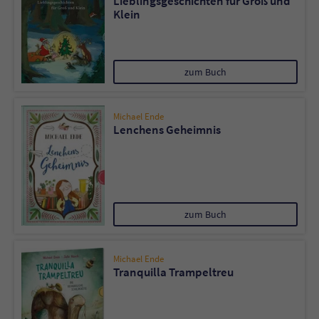
Lieblingsgeschichten für Groß und
Sicherheitscode des Kontaktformulars zu
Klein
überprüfen.
zum Buch
Michael Ende
Lenchens Geheimnis
zum Buch
Michael Ende
Tranquilla Trampeltreu