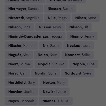
Sicherheitscode des Kontaktformulars zu
überprüfen.
Niermeyer
, Sandra
Niessen
, Susan
Niestrath
, Angelika
Nille
, Peggy
Nilsen
, Anna
Nilsson
, Frida
Nilsson
, Moni
Nilsson
, Ulf
Nimindé-Dundadengar
, Tebogo
Nimmo
, Jenny
Nitsche
, Meinolf
Nix
, Garth
Noakes
, Laura
Nogués
, Alex
Nolan
, Kate
Nonnast
, Britta
Noort
, Selma
Nopola
, Sinikka
Nopola
, Tiina
Norac
, Carl
Nordin
, Sofia
Nordqvist
, Sven
Northfield
, Gary
Norton
, Mary
Nouvion
, Judith
Nowicki
, Artur
Noyes
, Deborah
Nuanez
, J. M. M.