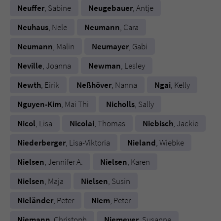
Neuffer
, Sabine
Neugebauer
, Antje
Name
tx_pwcomments_ahash
Neuhaus
, Nele
Neumann
, Cara
Neumann
, Malin
Neumayer
, Gabi
Anbieter
Literatur-Couch Medien GmbH & Co. KG
Neville
, Joanna
Newman
, Lesley
Laufzeit
1 Jahr
Newth
, Eirik
Neßhöver
, Nanna
Ngai
, Kelly
Zweck
Cookie für Kommentare einzelner Buchtitel
Nguyen-Kim
, Mai Thi
Nicholls
, Sally
Nicol
, Lisa
Nicolai
, Thomas
Niebisch
, Jackie
Name
fe_typo_user
Niederberger
, Lisa-Viktoria
Nieland
, Wiebke
Anbieter
Literatur-Couch Medien GmbH & Co. KG
Nielsen
, Jennifer A.
Nielsen
, Karen
Laufzeit
Session
Nielsen
, Maja
Nielsen
, Susin
Dieses Cookie gewährleistet die
Nieländer
, Peter
Niem
, Peter
Kommunikation der Webseite mit dem
Zweck
Benutzer. Es wird benötigt um z. B. den
Niemann
, Christoph
Niemeyer
, Susanne