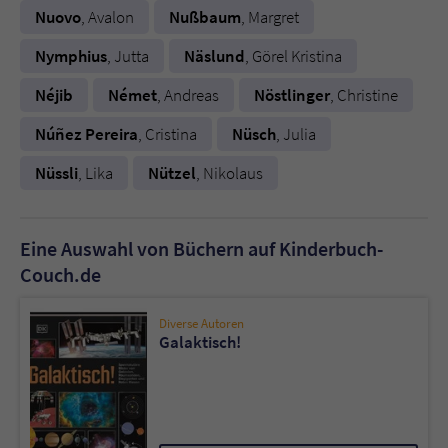
Nuovo
, Avalon
Nußbaum
, Margret
Nymphius
, Jutta
Näslund
, Görel Kristina
Néjib
Német
, Andreas
Nöstlinger
, Christine
Núñez Pereira
, Cristina
Nüsch
, Julia
Nüssli
, Lika
Nützel
, Nikolaus
Eine Auswahl von Büchern auf Kinderbuch-
Couch.de
Diverse Autoren
Galaktisch!