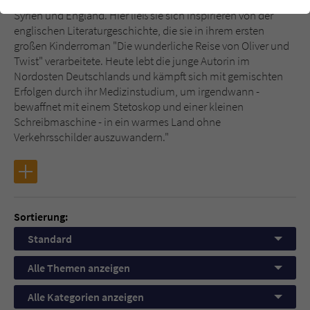
sie unter anderem in die Türkei, nach Italien, Griechenland,
einwandfrei funktioniert.
Syrien und England. Hier ließ sie sich inspirieren von der
englischen Literaturgeschichte, die sie in ihrem ersten
Cookie-Informationen
Name
cookie_optin
großen Kinderroman "Die wunderliche Reise von Oliver und
Twist" verarbeitete. Heute lebt die junge Autorin im
Anbieter
Literatur-Couch Medien GmbH & Co. KG
Externe Inhalte
Nordosten Deutschlands und kämpft sich mit gemischten
Wir verwenden auf unserer Website externe Inhalte, um Ihnen
Erfolgen durch ihr Medizinstudium, um irgendwann -
Laufzeit
1 Jahr
zusätzliche Informationen anzubieten. Mit dem Laden der externen
bewaffnet mit einem Stetoskop und einer kleinen
Inhalte akzeptieren Sie die Datenschutzerklärung von YouTube
Schreibmaschine - in ein warmes Land ohne
Wird benutzt, um Ihre Einstellungen für zur
(https://policies.google.com/privacy?hl=de).
Verkehrsschilder auszuwandern."
Zweck
Verwendung von Cookies auf dieser Website
zu speichern.
Name
tx_thrating_pi1_AnonymousRating_#
Sortierung:
Anbieter
Literatur-Couch Medien GmbH & Co. KG
Standard
Laufzeit
1 Jahr
Alle Themen anzeigen
Alle Kategorien anzeigen
Zweck
Cookie für die Bewertung einzelner Buchtitel