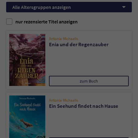
Alle Altersgruppen anzeigen
Name
tx_pwcomments_ahash
nur rezensierte Titel anzeigen
Anbieter
Literatur-Couch Medien GmbH & Co. KG
Antonia Michaelis
Laufzeit
1 Jahr
Enia und der Regenzauber
Zweck
Cookie für Kommentare einzelner Buchtitel
Name
fe_typo_user
zum Buch
Anbieter
Literatur-Couch Medien GmbH & Co. KG
Antonia Michaelis
Laufzeit
Session
Ein Seehund findet nach Hause
Dieses Cookie gewährleistet die
Kommunikation der Webseite mit dem
Zweck
Benutzer. Es wird benötigt um z. B. den