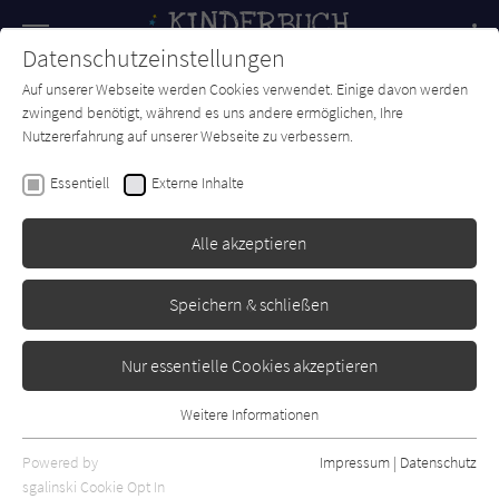
Navigation
Datenschutzeinstellungen
Couch
wechse
Auf unserer Webseite werden Cookies verwendet. Einige davon werden
Forum
Charts
Newsletter
SUCHE
zwingend benötigt, während es uns andere ermöglichen, Ihre
Nutzererfahrung auf unserer Webseite zu verbessern.
Kinderbuch-Couch.de
Verlage
Aracari
Essentiell
Externe Inhalte
Aracari
Alle akzeptieren
Sortierung:
Speichern & schließen
Standard
Nur essentielle Cookies akzeptieren
Alle Themen anzeigen
Weitere Informationen
Essentiell
Alle Kategorien anzeigen
Essentielle Cookies werden für grundlegende Funktionen der
Powered by
Impressum
|
Datenschutz
Alle Altersgruppen anzeigen
Webseite benötigt. Dadurch ist gewährleistet, dass die Webseite
sgalinski Cookie Opt In