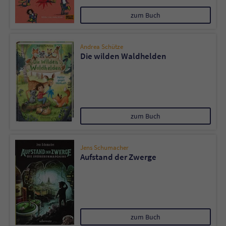
zum Buch
Name
tx_pwcomments_ahash
Andrea Schütze
Anbieter
Literatur-Couch Medien GmbH & Co. KG
Die wilden Waldhelden
Laufzeit
1 Jahr
Zweck
Cookie für Kommentare einzelner Buchtitel
zum Buch
Name
fe_typo_user
Jens Schumacher
Anbieter
Literatur-Couch Medien GmbH & Co. KG
Aufstand der Zwerge
Laufzeit
Session
Dieses Cookie gewährleistet die
Kommunikation der Webseite mit dem
zum Buch
Zweck
Benutzer. Es wird benötigt um z. B. den